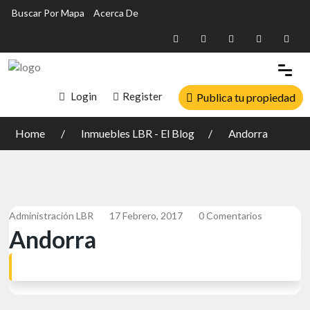
Buscar Por Mapa
Acerca De
Login
Register
Publica tu propiedad
Home
Inmuebles LBR - El Blog
Andorra
Administración LBR
17 Febrero, 2017
0 Comentarios
Andorra