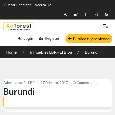
Buscar Por Mapa
Acerca De
Login
Register
Publica tu propiedad
Home
Inmuebles LBR - El Blog
Burundi
Administración LBR
17 Febrero, 2017
0 Comentarios
Burundi