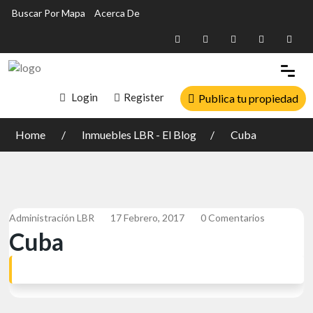
Buscar Por Mapa
Acerca De
Login
Register
Publica tu propiedad
Home
Inmuebles LBR - El Blog
Cuba
Administración LBR
17 Febrero, 2017
0 Comentarios
Cuba