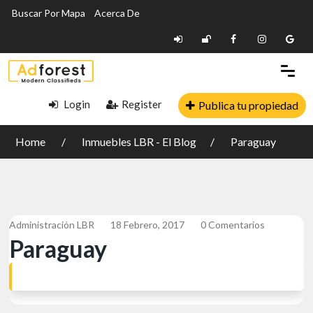
Buscar Por Mapa
Acerca De
Login
Register
Publica tu propiedad
Home
Inmuebles LBR - El Blog
Paraguay
Administración LBR
18 Febrero, 2017
0 Comentarios
Paraguay