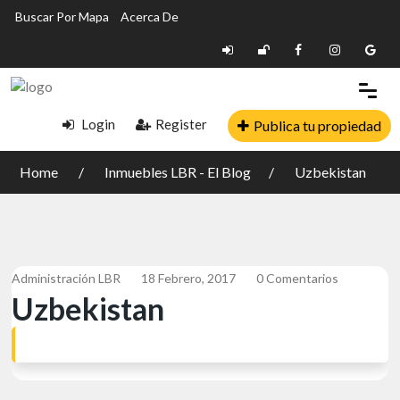
Buscar Por Mapa
Acerca De
Login
Register
Publica tu propiedad
Home
Inmuebles LBR - El Blog
Uzbekistan
Administración LBR
18 Febrero, 2017
0 Comentarios
Uzbekistan