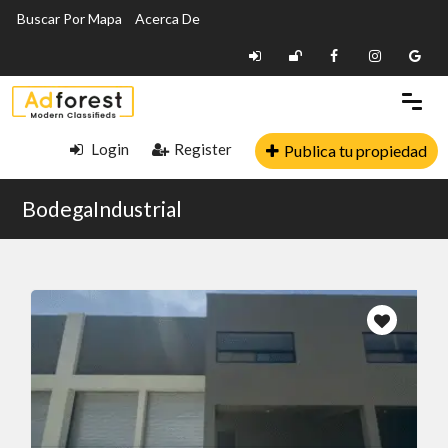
Buscar Por Mapa
Acerca De
Login
Register
Publica tu propiedad
BodegaIndustrial