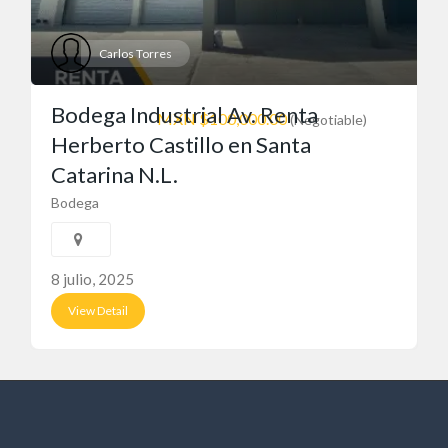
Carlos Torres
Bodega Industrial Av. Renta
MXN $100,000.00
(Negotiable)
Herberto Castillo en Santa
Catarina N.L.
Bodega
8 julio, 2025
View Detail