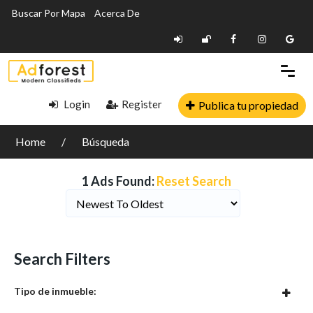
Buscar Por Mapa
Acerca De
Login
Register
Publica tu propiedad
Home
Búsqueda
1 Ads Found:
Reset Search
Search Filters
Tipo de inmueble: