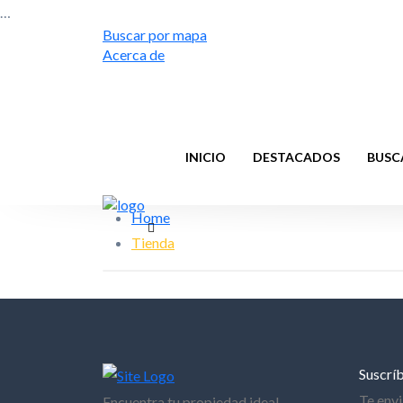
…
Buscar por mapa
Acerca de
INICIO
DESTACADOS
BUSC
Home
Tienda
Suscríb
Te env
Encuentra tu propiedad ideal.