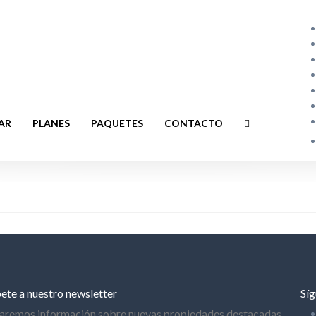
AR
PLANES
PAQUETES
CONTACTO
ete a nuestro newsletter
Síg
iaremos información sobre nuevas propiedades destacadas,